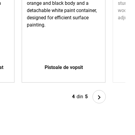
at
Pistoale de vopsit
Next
4
din
5