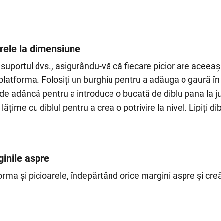
arele la dimensiune
 suportul dvs., asigurându-vă că fiecare picior are aceeași
 platforma. Folosiți un burghiu pentru a adăuga o gaură î
nt de adâncă pentru a introduce o bucată de diblu pana la 
ățime cu diblul pentru a crea o potrivire la nivel. Lipiți dibl
ginile aspre
forma și picioarele, îndepărtând orice margini aspre și cre