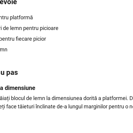
nevoie
ntru platformă
ri de lemn pentru picioare
pentru fiecare picior
emn
cu pas
 la dimensiune
tăiați blocul de lemn la dimensiunea dorită a platformei. 
eți face tăieturi înclinate de-a lungul marginilor pentru o