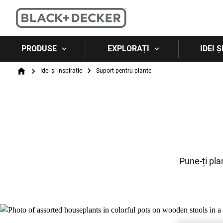
PRODUSE
EXPLORAȚI
IDEI Ș
Breadcrumb
Idei și inspirație
Suport pentru plante
Home
Pune-ți pla