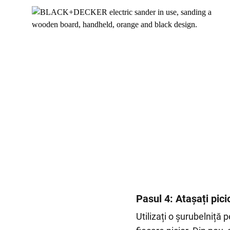
Pasul 4: Atașați pici
Utilizați o șurubelniță 