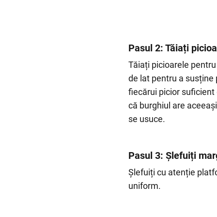
Pasul 2: Tăiați picio
Tăiați picioarele pentru
de lat pentru a susține
fiecărui picior suficie
că burghiul are aceeași l
se usuce.
Pasul 3: Șlefuiți mar
Șlefuiți cu atenție plat
uniform.