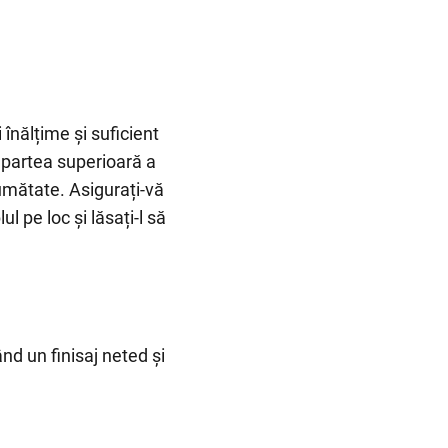
 înălțime și suficient
n partea superioară a
jumătate. Asigurați-vă
ul pe loc și lăsați-l să
ând un finisaj neted și