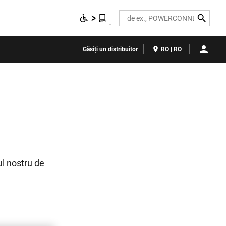
Search
Găsiți un distribuitor
RO | RO
ul nostru de