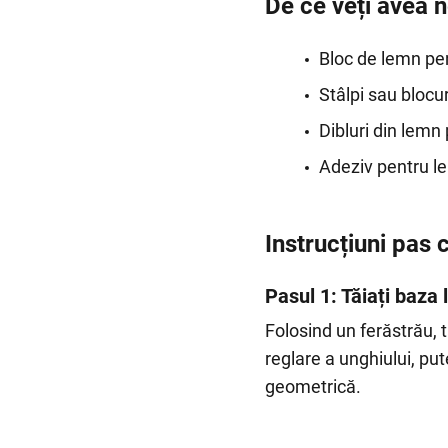
De ce veți avea 
Bloc de lemn pe
Stâlpi sau blocu
Dibluri din lemn 
Adeziv pentru l
Instrucțiuni pas 
Pasul 1: Tăiați baza
Folosind un ferăstrău, 
reglare a unghiului, put
geometrică.