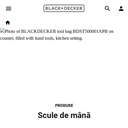
Skip to main content
Breadcrumb
Search
Home
PRODUSE
Scule de mână