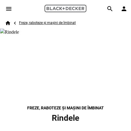
Skip to main content
Breadcrumb
Search
Freze, raboteze și mașini de îmbinat
Home
FREZE, RABOTEZE ȘI MAȘINI DE ÎMBINAT
Rindele