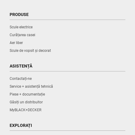
PRODUSE
Scule electrice
Curățarea casei
Aer liber
Scule de vopsit și decorat
ASISTENȚĂ
Contactați-ne
Service + asistență tehnică
Piese + documentație
Găsiți un distribuitor
MyBLACK+DECKER
EXPLORAȚI